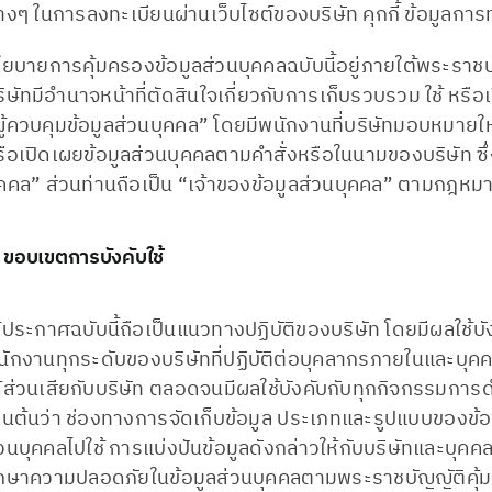
่างๆ ในการลงทะเบียนผ่านเว็บไซต์ของบริษัท คุกกี้ ข้อมู
โยบายการคุ้มครองข้อมูลส่วนบุคคลฉบับนี้อยู่ภายใต้พระราช
ิษัทมีอำนาจหน้าที่ตัดสินใจเกี่ยวกับการเก็บรวบรวม ใช้ หรื
ู้ควบคุมข้อมูลส่วนบุคคล” โดยมีพนักงานที่บริษัทมอบหมายให้
รือเปิดเผยข้อมูลส่วนบุคคลตามคำสั่งหรือในนามของบริษัท ซ
ุคคล” ส่วนท่านถือเป็น “เจ้าของข้อมูลส่วนบุคคล” ตามกฎหมาย
 ขอบเขตการบังคับใช้
ห้ประกาศฉบับนี้ถือเป็นแนวทางปฏิบัติของบริษัท โดยมีผลใช
ักงานทุกระดับของบริษัทที่ปฏิบัติต่อบุคลากรภายในและบุคคลภา
้ส่วนเสียกับบริษัท ตลอดจนมีผลใช้บังคับกับทุกกิจกรรมการดำ
ป็นต้นว่า ช่องทางการจัดเก็บข้อมูล ประเภทและรูปแบบของข้อม
วนบุคคลไปใช้ การแบ่งปันข้อมูลดังกล่าวให้กับบริษัทและบุค
ักษาความปลอดภัยในข้อมูลส่วนบุคคลตามพระราชบัญญัติคุ้ม